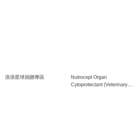
除咗睇嗰件貨係咪啱用、邊度做同埋價錢之外，就係
同邊個買！  我哋過去幾年其實一直都係透過
Facebook一個Private Group以freelance嘅形式hea
做，到咗2021年，我哋作出一個抉擇，全身投入去
經營。  透過自身養狗嘅經驗、客人嘅喜好、市場嘅
需要同瀏覽不同本地及外國嘅資訊，去搜羅不同嘅外
國勢力品牌嘅產品，包括澳洲、英國、美國同歐洲，
同時，直接向外國嘅品牌入貨以減低成本，從而令到
零售價更具吸引力。尤其係保健品，同零食相比，保
浪浪星球捐贈專區
Nutrocept Organ
健品係有需要嘅情況之下先要食，一食就可能係食到
Cytoprotectant (Veterinary
終老，我哋希望每個主人都可以用一個合理而大部份
Formula) 全方位天然補充品
人可以負擔嘅價錢去購買有質素嘅保健品去比佢哋嘅
(獸醫推薦)
主子。  最後，我哋一貫支持「領養代替購買」，所
以我哋會預留一頁作為領養資訊，歡迎各義工或機構
同我哋聯絡索取相關申請表格。