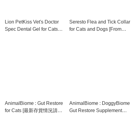
Lion PetKiss Vet's Doctor
Seresto Flea and Tick Collar
Spec Dental Gel for Cats
for Cats and Dogs [From
and Dogs (Apple Flavor) 獅
Australia / 澳洲直送] ⚠️⚠️⚠️
王專研寵物草本潔齒啫喱 (蘋
購買前請於下面簡介獲取最
果味)
新存貨資訊⚠️⚠️⚠️
AnimalBiome : Gut Restore
AnimalBiome : DoggyBiome
for Cats [最新存貨情況請參
Gut Restore Supplement
閱下列商品介紹]
from Raw-Fed Dogs [最新存
貨情況請參閱下列商品介紹]