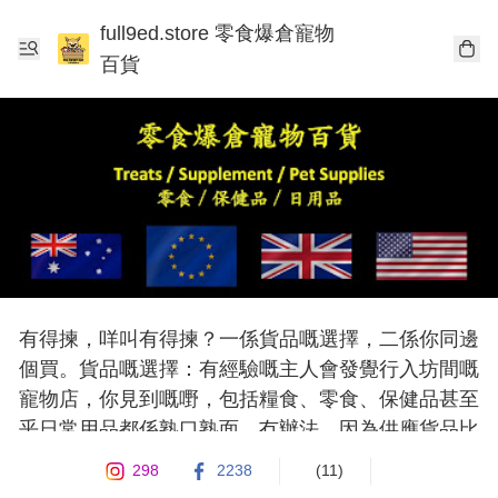
full9ed.store 零食爆倉寵物
百貨
有得揀，咩叫有得揀？一係貨品嘅選擇，二係你同邊
個買。貨品嘅選擇：有經驗嘅主人會發覺行入坊間嘅
寵物店，你見到嘅嘢，包括糧食、零食、保健品甚至
乎日常用品都係熟口熟面，冇辦法，因為供應貨品比
佢哋個代理只係得呢啲牌子🤷‍♂️  你同邊個買：2021嘅
298
2238
(11)
香港，我相信好多人喺過去兩年作出一個消費之前，