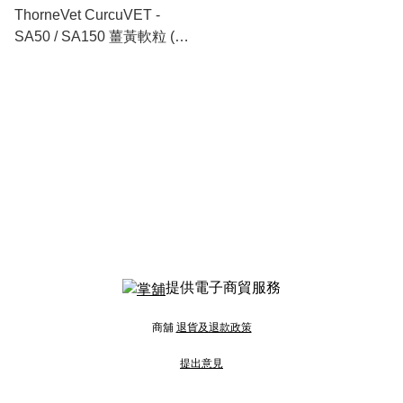
ThorneVet CurcuVET -
SA50 / SA150 薑黃軟粒 (90
soft chews) [美國著名大廠直
送，供貨情況請參閱商品介
紹一欄]
提供電子商貿服務
商舖
退貨及退款政策
提出意見