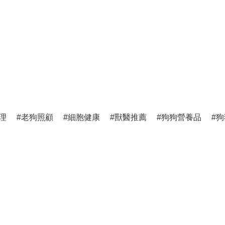
理
老狗照顧
細胞健康
獸醫推薦
狗狗營養品
狗