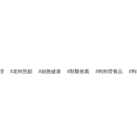
理
老狗照顧
細胞健康
獸醫推薦
狗狗營養品
狗