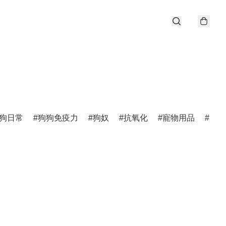
狗日常
狗狗免疫力
狗奴
抗氧化
寵物用品
唐狗