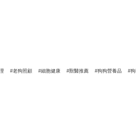
理
老狗照顧
細胞健康
獸醫推薦
狗狗營養品
狗