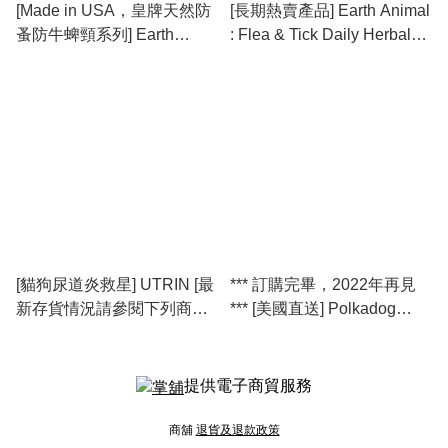
[Made in USA，皇牌天然防
[長期熱賣產品] Earth Animal
蚤防牛蜱頸系列] Earth
: Flea & Tick Daily Herbal
Animal : Nature’s
Internal Powder 內服草本防
Protection™ Flea & Tick
蚤防牛蜱粉 8oz
Herbal Spot-On For Dogs
(L) 天然保護系列™狗用草本
防蚤防牛蜱頸滴劑 (L) [最新
存貨情況請參閱下列商品介
紹]
[貓狗尿道炎救星] UTRIN [最
*** 訂購完畢，2022年再見
新存貨情況請參閱下列商品
*** [美國直送] Polkadog
介紹]
Bakery - Chicken Strip Jerky
脆雞條
提供電子商貿服務
商舖
退貨及退款政策