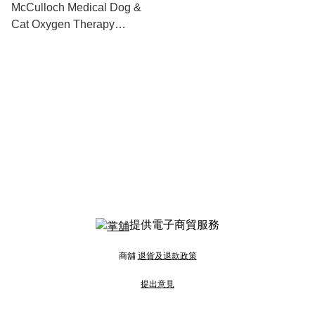
McCulloch Medical Dog &
Cat Oxygen Therapy
Rescue Mask Set (S,M,L)
with Free Drawstring Bag 貓
狗用氧氣罩 [美國直送，需預
訂，約14工作天到香港]
提供電子商貿服務
商舖
退貨及退款政策
提出意見