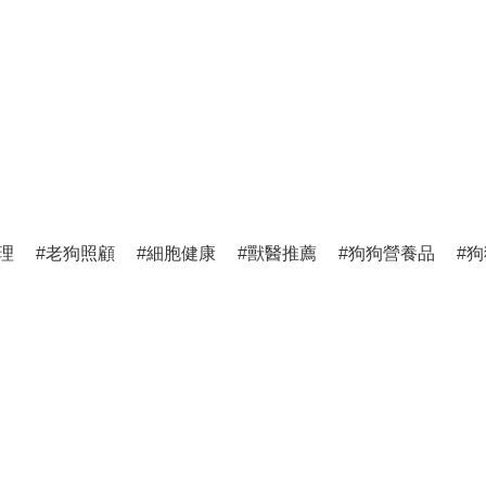
理
老狗照顧
細胞健康
獸醫推薦
狗狗營養品
狗