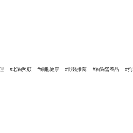
理
老狗照顧
細胞健康
獸醫推薦
狗狗營養品
狗