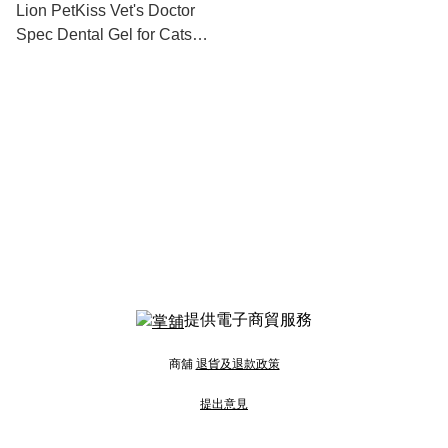
Lion PetKiss Vet's Doctor
Spec Dental Gel for Cats
and Dogs (Apple Flavor) 獅
王專研寵物草本潔齒啫喱 (蘋
果味)
提供電子商貿服務
商舖
退貨及退款政策
提出意見