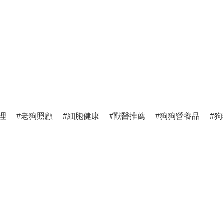
理
老狗照顧
細胞健康
獸醫推薦
狗狗營養品
狗