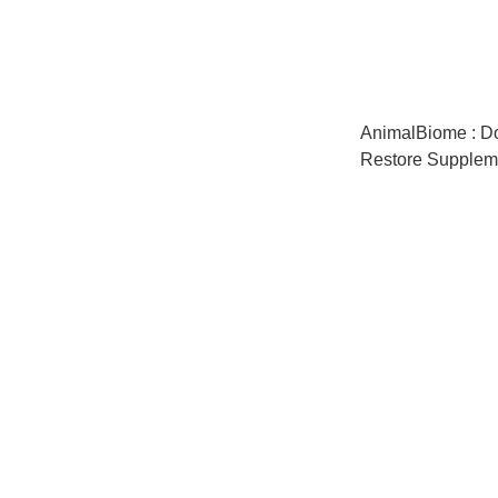
AnimalBiome : D
Restore Supplem
Fed Dogs [
下列商品介紹]