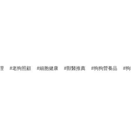
理
老狗照顧
細胞健康
獸醫推薦
狗狗營養品
狗