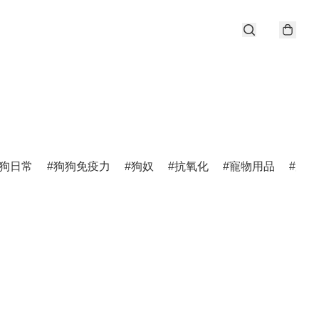
狗日常
狗狗免疫力
狗奴
抗氧化
寵物用品
唐狗