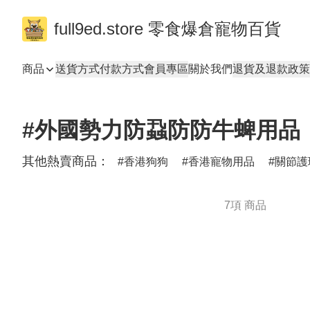
full9ed.store 零食爆倉寵物百貨
商品
送貨方式
付款方式
會員專區
關於我們
退貨及退款政策
#外國勢力防蝨防防牛蜱用品
其他熱賣商品：
香港狗狗
香港寵物用品
關節護
7項 商品