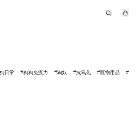
狗日常
狗狗免疫力
狗奴
抗氧化
寵物用品
唐狗