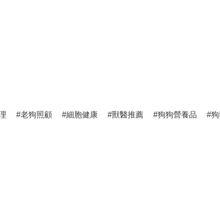
理
老狗照顧
細胞健康
獸醫推薦
狗狗營養品
狗