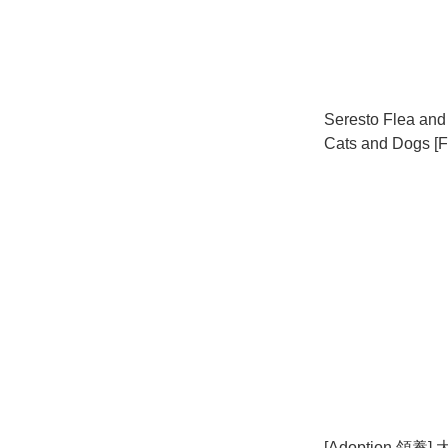
Seresto Flea and 
Cats and Dogs [From Australia /
澳洲直送] ⚠️⚠️⚠️購買前請於下面
簡介獲取最新存貨資
[Adoption 領養]