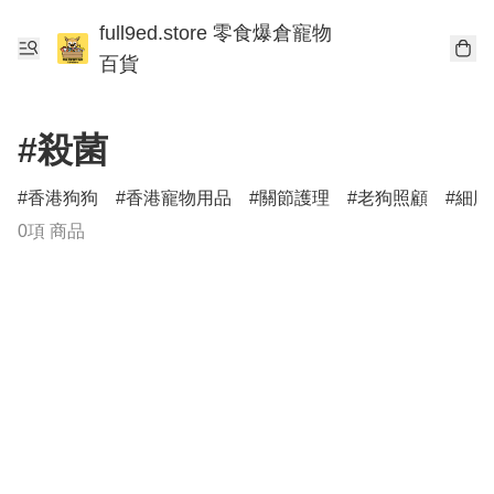
full9ed.store 零食爆倉寵物
百貨
#殺菌
香港狗狗
香港寵物用品
關節護理
老狗照顧
細胞
0項 商品