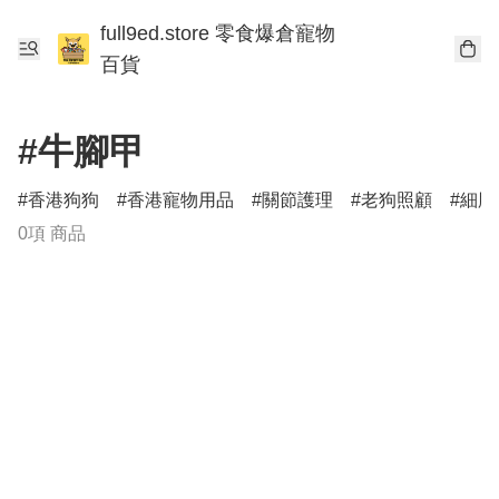
full9ed.store 零食爆倉寵物
百貨
#牛腳甲
香港狗狗
香港寵物用品
關節護理
老狗照顧
細胞
0項 商品