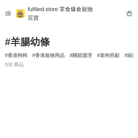
full9ed.store 零食爆倉寵物
百貨
#羊腸幼條
香港狗狗
香港寵物用品
關節護理
老狗照顧
細胞
0項 商品