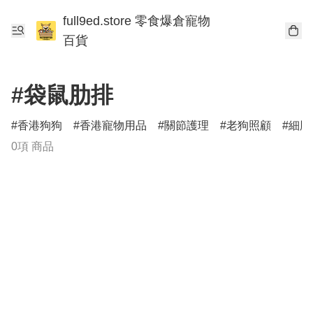
full9ed.store 零食爆倉寵物
百貨
#袋鼠肋排
香港狗狗
香港寵物用品
關節護理
老狗照顧
細胞
0項 商品