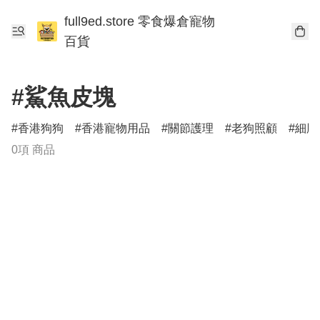
full9ed.store 零食爆倉寵物
百貨
#鯊魚皮塊
香港狗狗
香港寵物用品
關節護理
老狗照顧
細胞
0項 商品