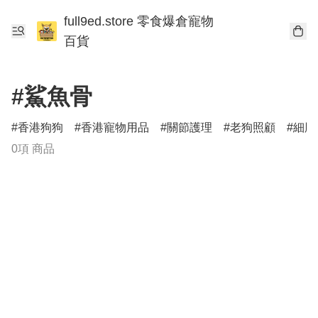
full9ed.store 零食爆倉寵物
百貨
#鯊魚骨
香港狗狗
香港寵物用品
關節護理
老狗照顧
細胞
0項 商品